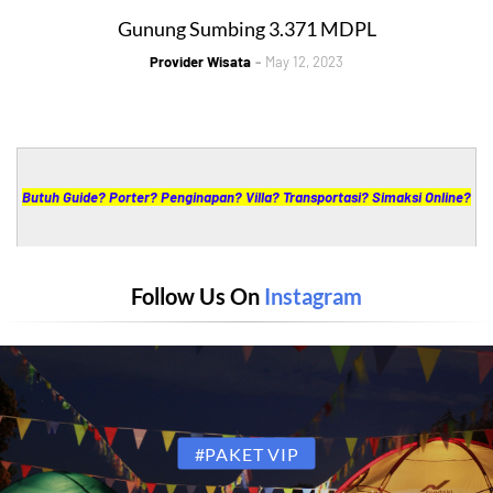
Gunung Sumbing 3.371 MDPL
Provider Wisata
May 12, 2023
Butuh Guide? Porter? Penginapan? Villa? Transportasi? Simaksi Online?
Follow Us On
Instagram
Hubungi +62 85 643 455 685
#PAKET VIP