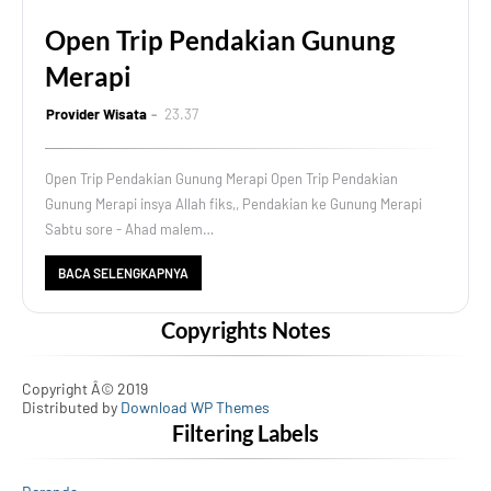
Open Trip Pendakian Gunung
Merapi
Provider Wisata
23.37
Open Trip Pendakian Gunung Merapi Open Trip Pendakian
Gunung Merapi insya Allah fiks,, Pendakian ke Gunung Merapi
Sabtu sore - Ahad malem…
BACA SELENGKAPNYA
Copyrights Notes
Copyright Â© 2019
Distributed by
Download WP Themes
Filtering Labels