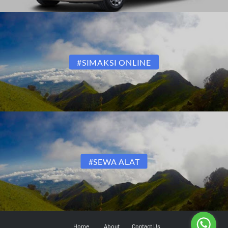
#SIMAKSI ONLINE
#SEWA ALAT
Home
About
Contact Us