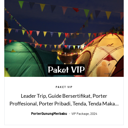
PAKET VIP
Leader Trip, Guide Bersertifikat, Porter
Proffesional, Porter Pribadi, Tenda, Tenda Makan,
Tenda Toilet, Simaksi, Asuransi Pendakian, Alat
PorterGunungMerbabu
VIP Package, 2024
Masak, Alat Makan, Alat Minum, Meja, Kursi,
Matras, Sleeping Bag