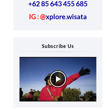
+62 85 643 455 685
IG : @
xplore.wisata
Subscribe Us