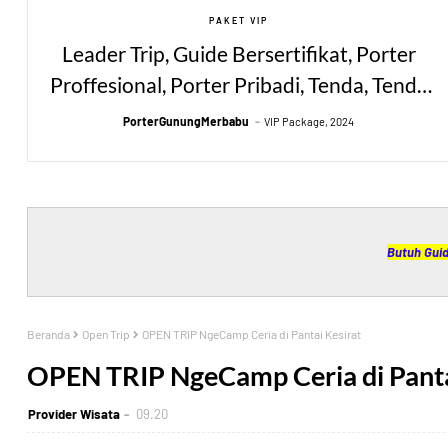
PAKET VIP
Leader Trip, Guide Bersertifikat, Porter
Proffesional, Porter Pribadi, Tenda, Tenda
Makan, Tenda Toilet, Simaksi, Asuransi
PorterGunungMerbabu
VIP Package, 2024
Pendakian, Alat Masak, Alat Makan, Alat
Minum, Meja, Kursi, Matras, Sleeping Bag
Butuh Guid
Beranda
Open Trip
OPEN TRIP NgeCamp Ceria di Pantai Kesirat
OPEN TRIP NgeCamp Ceria di Panta
Provider Wisata
09.20