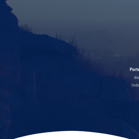
Port
da
Ind