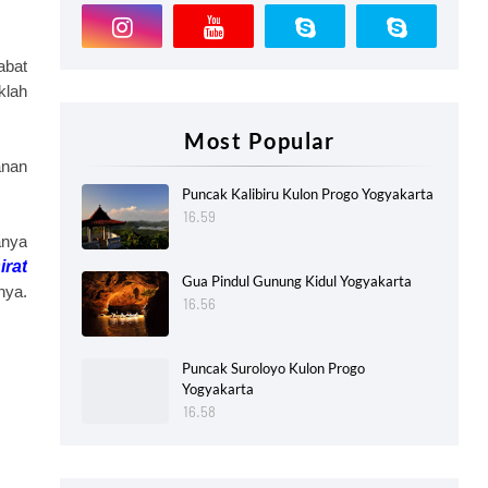
abat
klah
Most Popular
anan
Puncak Kalibiru Kulon Progo Yogyakarta
16.59
anya
irat
Gua Pindul Gunung Kidul Yogyakarta
nya.
16.56
Puncak Suroloyo Kulon Progo
Yogyakarta
16.58