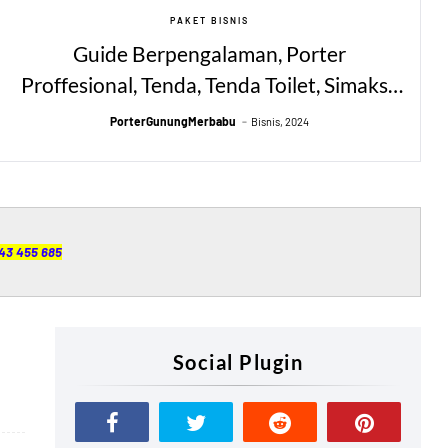
PAKET BISNIS
Guide Berpengalaman, Porter
Proffesional, Tenda, Tenda Toilet, Simaksi,
Asuransi Pendakian, Alat Masak, Alat
PorterGunungMerbabu
Bisnis, 2024
Makan, Alat Minum, Meja, Kursi, Matras
643 455 685
Social Plugin