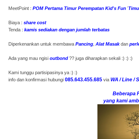
MeetPoint :
POM Pertama Timur Perempatan Kid's Fun
'
Timu
Biaya :
share cost
Tenda :
kamis sediakan dengan jumlah terbatas
Diperkenankan untuk membawa
Pancing
,
Alat Masak
dan
perl
Ada yang mau ngisi
outbond
?? juga diharapkan sekali :) :) :)
Kami tunggu partisipasinya ya :) :)
info dan konfirmasi hubungi
085.643.455.685
via
WA / Line / S
Beberapa F
yang kami amb