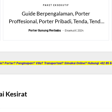
PAKET EKSEKUTIF
Guide Berpengalaman, Porter
Proffesional, Porter Pribadi, Tenda, Tenda
Toilet, Simaksi, Asuransi Pendakian, Alat
Porter Gunung Merbabu
Eksekutif, 2024
Masak, Alat Makan, Alat Minum, Meja,
Kursi, Matras
e? Porter? Penginapan? Villa? Transportasi? Simaksi Online? Hubungi +62 85 
i Kesirat