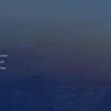
orter
ruh
iket